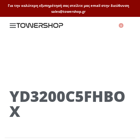
Για την καλύτερη εξυπηρέτησή σας στείλτε μας email στην διεύθυνση
sales@towershop.gr
0
YD3200C5FHBO
X