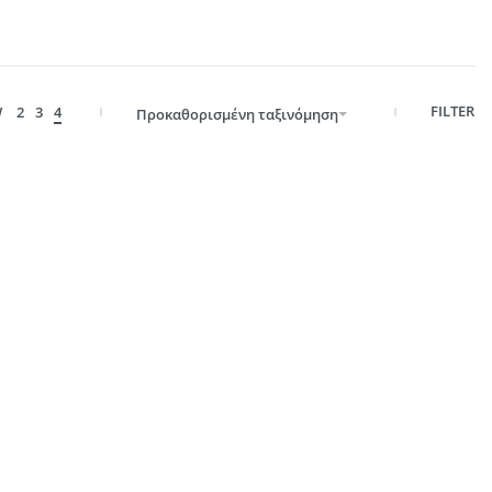
FILTER
W
2
3
4
Προκαθορισμένη ταξινόμηση