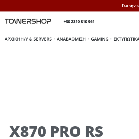
Για την 
+30 2310 810 961
ΑΡΧΙΚΉ
H/Y & SERVERS
ΑΝΑΒΆΘΜΙΣΗ
GAMING
ΕΚΤΥΠΩΤΙΚ
X870 PRO RS