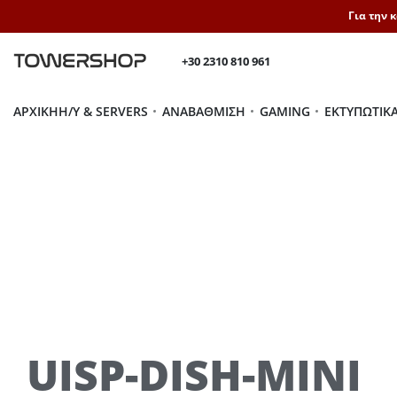
Για την 
+30 2310 810 961
ΑΡΧΙΚΉ
H/Y & SERVERS
ΑΝΑΒΆΘΜΙΣΗ
GAMING
ΕΚΤΥΠΩΤΙΚ
UISP-DISH-MINI