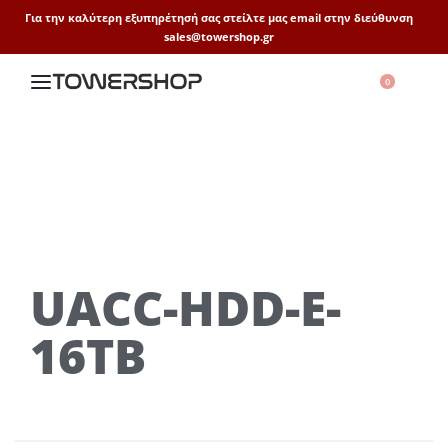
Για την καλύτερη εξυπηρέτησή σας στείλτε μας email στην διεύθυνση
sales@towershop.gr
0
UACC-HDD-E-
16TB