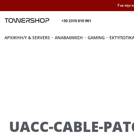
Για την 
+30 2310 810 961
ΑΡΧΙΚΉ
H/Y & SERVERS
ΑΝΑΒΆΘΜΙΣΗ
GAMING
ΕΚΤΥΠΩΤΙΚ
UACC-CABLE-PAT