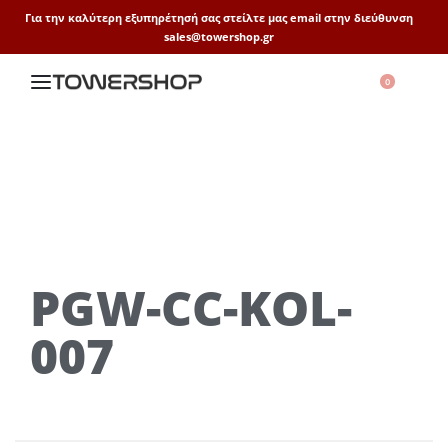
Για την καλύτερη εξυπηρέτησή σας στείλτε μας email στην διεύθυνση
sales@towershop.gr
0
PGW-CC-KOL-
007