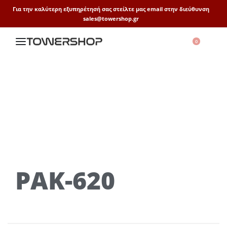
Για την καλύτερη εξυπηρέτησή σας στείλτε μας email στην διεύθυνση
sales@towershop.gr
0
PAK-620