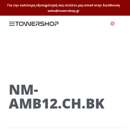
Για την καλύτερη εξυπηρέτησή σας στείλτε μας email στην διεύθυνση
sales@towershop.gr
0
NM-
AMB12.CH.BK