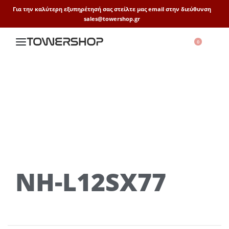
Για την καλύτερη εξυπηρέτησή σας στείλτε μας email στην διεύθυνση
sales@towershop.gr
0
NH-L12SX77