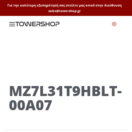
Για την καλύτερη εξυπηρέτησή σας στείλτε μας email στην διεύθυνση
sales@towershop.gr
0
MZ7L31T9HBLT-
00A07