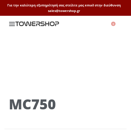
Για την καλύτερη εξυπηρέτησή σας στείλτε μας email στην διεύθυνση
sales@towershop.gr
0
MC750