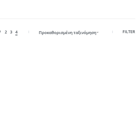
FILTER
W
2
3
4
Προκαθορισμένη ταξινόμηση