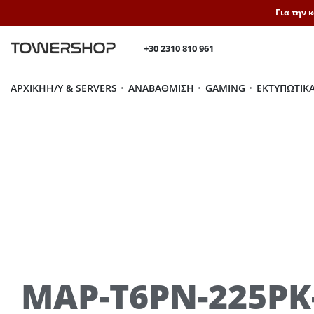
Για την 
+30 2310 810 961
ΑΡΧΙΚΉ
H/Y & SERVERS
ΑΝΑΒΆΘΜΙΣΗ
GAMING
ΕΚΤΥΠΩΤΙΚ
MAP-T6PN-225PK