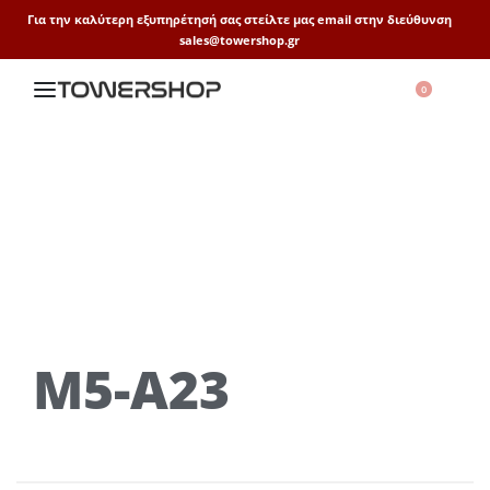
Για την καλύτερη εξυπηρέτησή σας στείλτε μας email στην διεύθυνση
sales@towershop.gr
0
M5-A23