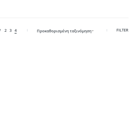
FILTER
W
2
3
4
Προκαθορισμένη ταξινόμηση