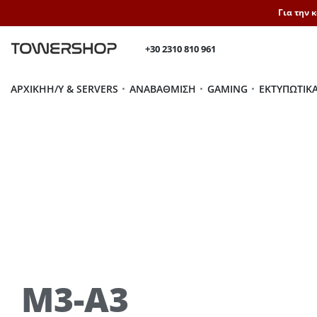
Για την 
+30 2310 810 961
ΑΡΧΙΚΉ
H/Y & SERVERS
ΑΝΑΒΆΘΜΙΣΗ
GAMING
ΕΚΤΥΠΩΤΙΚ
M3-A3