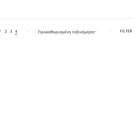
FILTER
W
2
3
4
Προκαθορισμένη ταξινόμηση