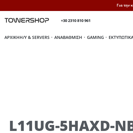
Για την 
+30 2310 810 961
ΑΡΧΙΚΉ
H/Y & SERVERS
ΑΝΑΒΆΘΜΙΣΗ
GAMING
ΕΚΤΥΠΩΤΙΚ
L11UG-5HAXD-N