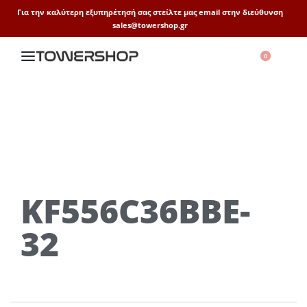
Για την καλύτερη εξυπηρέτησή σας στείλτε μας email στην διεύθυνση
sales@towershop.gr
0
KF556C36BBE-
32