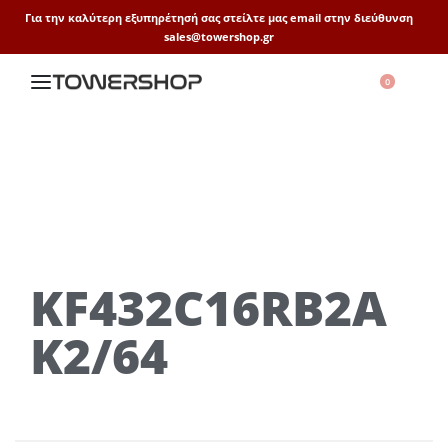
Για την καλύτερη εξυπηρέτησή σας στείλτε μας email στην διεύθυνση
sales@towershop.gr
0
KF432C16RB2A
K2/64