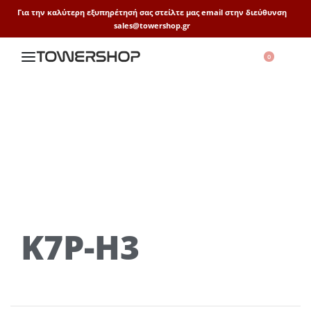
Για την καλύτερη εξυπηρέτησή σας στείλτε μας email στην διεύθυνση
sales@towershop.gr
0
K7P-H3