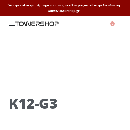
Για την καλύτερη εξυπηρέτησή σας στείλτε μας email στην διεύθυνση
sales@towershop.gr
0
K12-G3