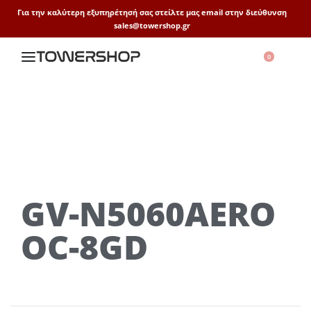
Για την καλύτερη εξυπηρέτησή σας στείλτε μας email στην διεύθυνση
sales@towershop.gr
0
GV-N5060AERO
OC-8GD