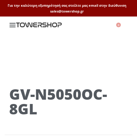
Για την καλύτερη εξυπηρέτησή σας στείλτε μας email στην διεύθυνση
sales@towershop.gr
0
GV-N5050OC-
8GL