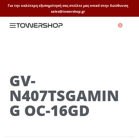
Για την καλύτερη εξυπηρέτησή σας στείλτε μας email στην διεύθυνση
sales@towershop.gr
0
GV-
N407TSGAMIN
G OC-16GD