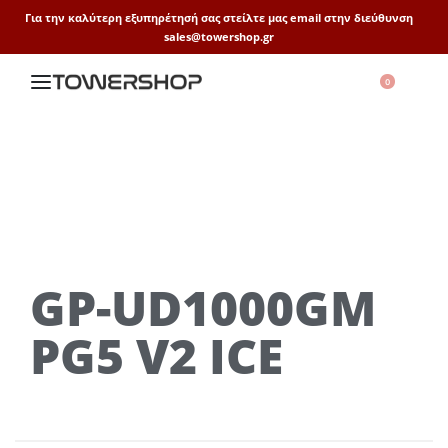
Για την καλύτερη εξυπηρέτησή σας στείλτε μας email στην διεύθυνση
sales@towershop.gr
0
GP-UD1000GM
PG5 V2 ICE