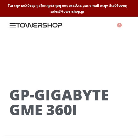
Για την καλύτερη εξυπηρέτησή σας στείλτε μας email στην διεύθυνση
sales@towershop.gr
0
GP-GIGABYTE
GME 360I