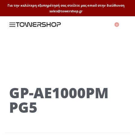
Για την καλύτερη εξυπηρέτησή σας στείλτε μας email στην διεύθυνση
sales@towershop.gr
0
GP-AE1000PM
PG5