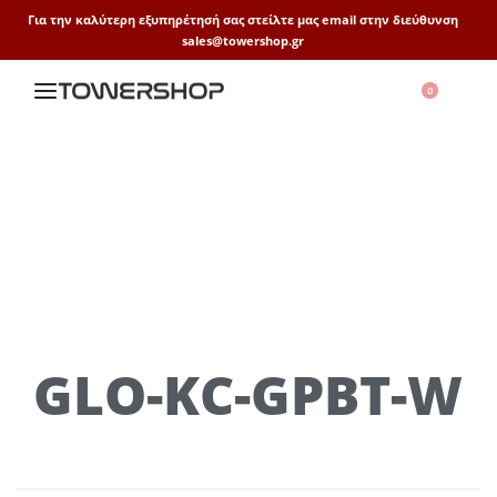
Για την καλύτερη εξυπηρέτησή σας στείλτε μας email στην διεύθυνση
sales@towershop.gr
0
GLO-KC-GPBT-W