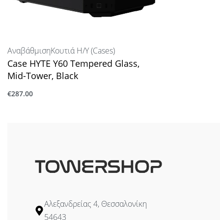
Αναβάθμιση
Κουτιά Η/Υ (Cases)
Case HYTE Y60 Tempered Glass,
Mid-Tower, Black
€
287.00
Προσθήκη στο καλάθι
Αλεξανδρείας 4, Θεσσαλονίκη
54643