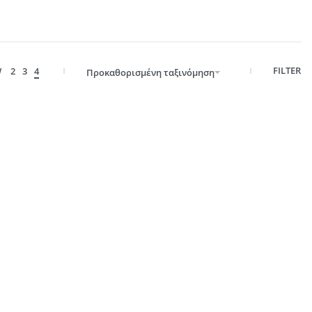
FILTER
W
2
3
4
Προκαθορισμένη ταξινόμηση