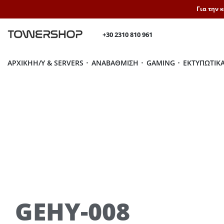
Για την 
+30 2310 810 961
ΑΡΧΙΚΉ
H/Y & SERVERS
ΑΝΑΒΆΘΜΙΣΗ
GAMING
ΕΚΤΥΠΩΤΙΚ
GEHY-008