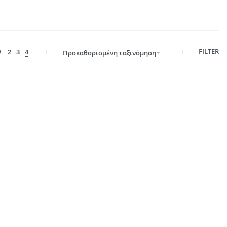
FILTER
W
2
3
4
Προκαθορισμένη ταξινόμηση