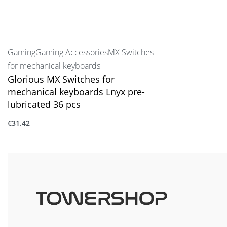
Gaming
Gaming Accessories
MX Switches
for mechanical keyboards
Glorious MX Switches for
mechanical keyboards Lnyx pre-
lubricated 36 pcs
€
31.42
Προσθήκη στο καλάθι