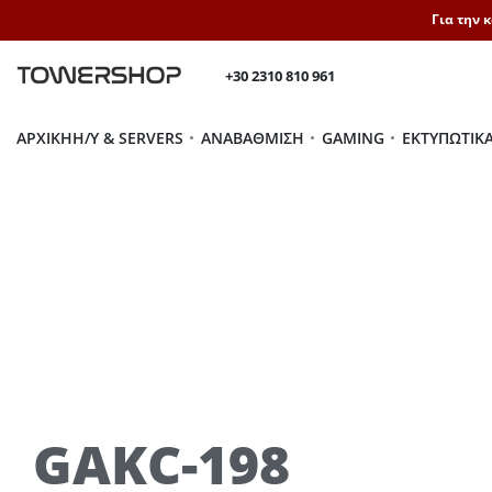
Για την 
+30 2310 810 961
ΑΡΧΙΚΉ
H/Y & SERVERS
ΑΝΑΒΆΘΜΙΣΗ
GAMING
ΕΚΤΥΠΩΤΙΚ
GAKC-198