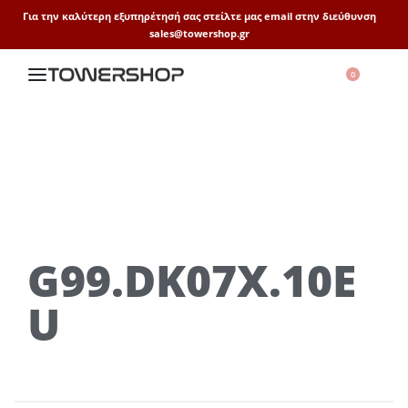
Για την καλύτερη εξυπηρέτησή σας στείλτε μας email στην διεύθυνση
sales@towershop.gr
0
G99.DK07X.10E
U