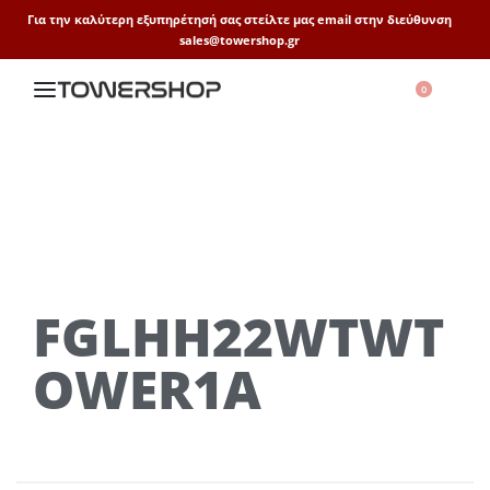
Για την καλύτερη εξυπηρέτησή σας στείλτε μας email στην διεύθυνση
sales@towershop.gr
0
FGLHH22WTWT
OWER1A