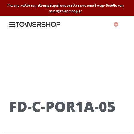
Για την καλύτερη εξυπηρέτησή σας στείλτε μας email στην διεύθυνση
sales@towershop.gr
0
FD-C-POR1A-05