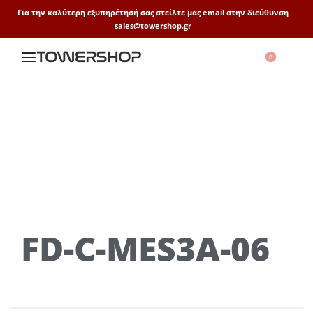
Για την καλύτερη εξυπηρέτησή σας στείλτε μας email στην διεύθυνση
sales@towershop.gr
0
FD-C-MES3A-06