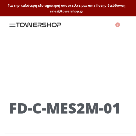
Για την καλύτερη εξυπηρέτησή σας στείλτε μας email στην διεύθυνση
sales@towershop.gr
0
FD-C-MES2M-01