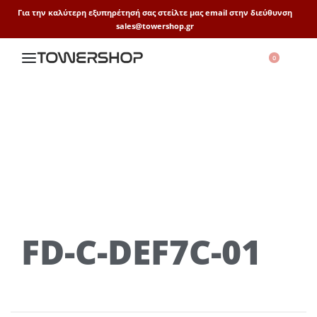
Για την καλύτερη εξυπηρέτησή σας στείλτε μας email στην διεύθυνση
sales@towershop.gr
0
FD-C-DEF7C-01