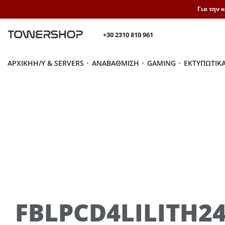
Για την 
+30 2310 810 961
ΑΡΧΙΚΉ
H/Y & SERVERS
ΑΝΑΒΆΘΜΙΣΗ
GAMING
ΕΚΤΥΠΩΤΙΚ
FBLPCD4LILITH2