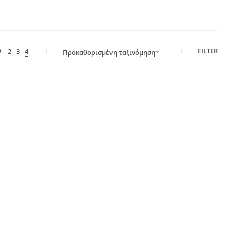
FILTER
W
2
3
4
Προκαθορισμένη ταξινόμηση