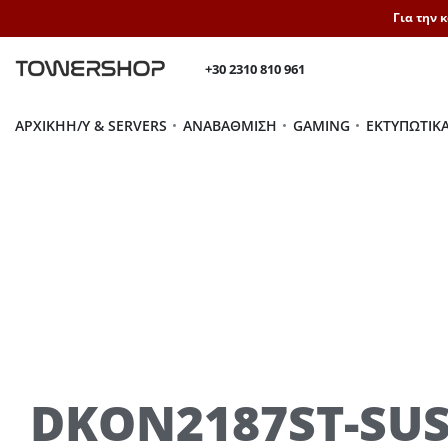
Για την 
+30 2310 810 961
ΑΡΧΙΚΉ
H/Y & SERVERS
ΑΝΑΒΆΘΜΙΣΗ
GAMING
ΕΚΤΥΠΩΤΙΚ
DKON2187ST-S