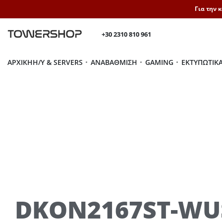
Για την 
+30 2310 810 961
ΑΡΧΙΚΉ
H/Y & SERVERS
ΑΝΑΒΆΘΜΙΣΗ
GAMING
ΕΚΤΥΠΩΤΙΚ
DKON2167ST-WU