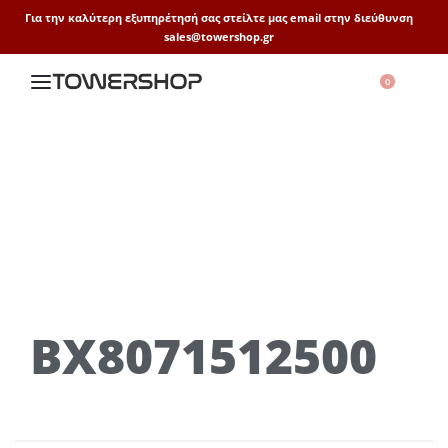
Για την καλύτερη εξυπηρέτησή σας στείλτε μας email στην διεύθυνση
sales@towershop.gr
0
BX8071512500