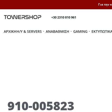
Για την 
+30 2310 810 961
ΑΡΧΙΚΉ
H/Y & SERVERS
ΑΝΑΒΆΘΜΙΣΗ
GAMING
ΕΚΤΥΠΩΤΙΚ
910-005823