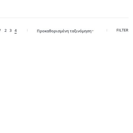
FILTER
W
2
3
4
Προκαθορισμένη ταξινόμηση