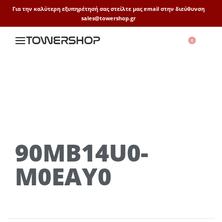
Για την καλύτερη εξυπηρέτησή σας στείλτε μας email στην διεύθυνση
sales@towershop.gr
0
90MB14U0-
M0EAY0