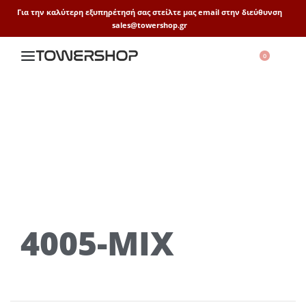
Για την καλύτερη εξυπηρέτησή σας στείλτε μας email στην διεύθυνση
sales@towershop.gr
0
4005-MIX