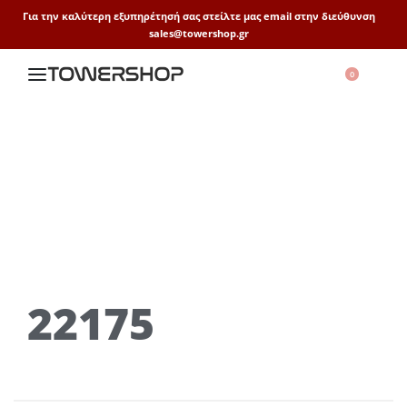
Για την καλύτερη εξυπηρέτησή σας στείλτε μας email στην διεύθυνση
sales@towershop.gr
0
22175