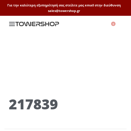
Για την καλύτερη εξυπηρέτησή σας στείλτε μας email στην διεύθυνση
sales@towershop.gr
0
217839