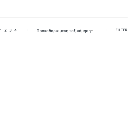
FILTER
W
2
3
4
Προκαθορισμένη ταξινόμηση