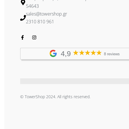
54643
sales@towershop.gr
2310 810 961
4,9
8 reviews
© TowerShop 2024. All rights reserved.