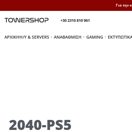
Για την 
+30 2310 810 961
ΑΡΧΙΚΉ
H/Y & SERVERS
ΑΝΑΒΆΘΜΙΣΗ
GAMING
ΕΚΤΥΠΩΤΙΚ
2040-PS5