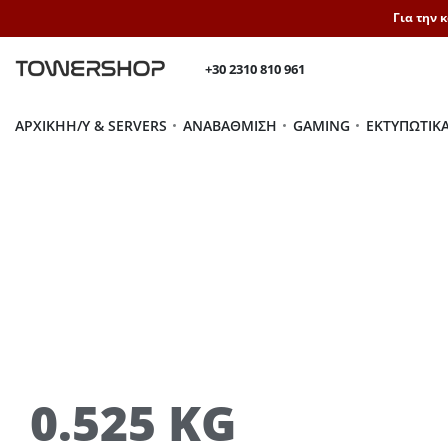
Για την 
+30 2310 810 961
ΑΡΧΙΚΉ
H/Y & SERVERS
ΑΝΑΒΆΘΜΙΣΗ
GAMING
ΕΚΤΥΠΩΤΙΚ
0.525 KG