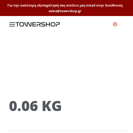
Για την καλύτερη εξυπηρέτησή σας στείλτε μας email στην διεύθυνση
sales@towershop.gr
0
0.06 KG