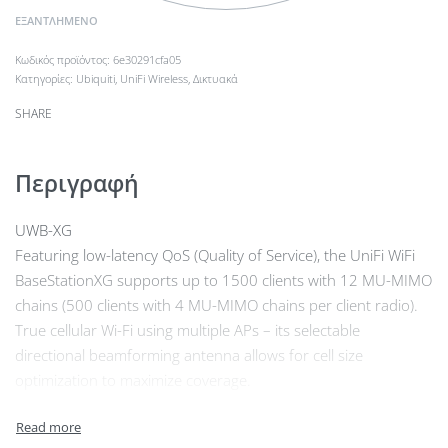
ΕΞΑΝΤΛΗΜΈΝΟ
6e30291cfa05
Κατηγορίες:
Ubiquiti
,
UniFi Wireless
,
Δικτυακά
SHARE
Περιγραφή
UWB-XG
Featuring low-latency QoS (Quality of Service), the UniFi WiFi
BaseStationXG supports up to 1500 clients with 12 MU-MIMO
chains (500 clients with 4 MU-MIMO chains per client radio).
True cellular Wi-Fi using multiple APs – its selectable
directional beamforming antenna allows for cell size
optimization to maximize coverage.
Provides isolation for seamless parallel radio operation.
The UniFi WiFi BaseStationXG delivers unprecedented wireless