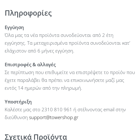
awareness and security
Πληροφορίες
LAN speed : (1) 10/100/1000Mbps + (1) 1/10Gbps ICM
Gigabit LAN : Yes
Εγγύηση
Purpose : Outdoor
Όλα μας τα νέα προϊόντα συνοδεύονται από 2 έτη
Buttons : Reset
εγγύησης. Τα μεταχειρισμένα προϊόντα συνοδεύονται κατ’
Operating temperature : -10°C up to 70°C
ελάχιστον από 6 μήνες εγγύηση.
Weight : 3200 g
Depth : 94 mm
Επιστροφές & αλλαγές
Width : 471 mm
Σε περίπτωση που επιθυμείτε να επιστρέψετε το προϊόν που
Height : 257 mm
έχετε παραλάβει θα πρέπει να επικοινωνήσετε μαζί μας
Max. power consumption : 31 W
εντός 14 ημερών από την πληρωμή.
Power over Ethernet : 50V DC, 802.3bt
Υποστήριξη
Power type : PoE
Καλέστε μας στο 2310 810 961 ή στέλνοντας email στην
PoE type : Input
διεύθυνση
support@towershop.gr
Operating mode : Access Point
Default IP address : 192.168.1.20
Default login and password : ubnt / ubnt
Σχετικά Προϊόντα