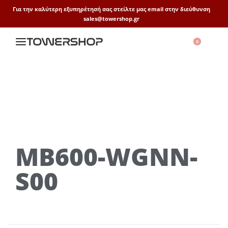
Για την καλύτερη εξυπηρέτησή σας στείλτε μας email στην διεύθυνση
sales@towershop.gr
0
MB600-WGNN-
S00