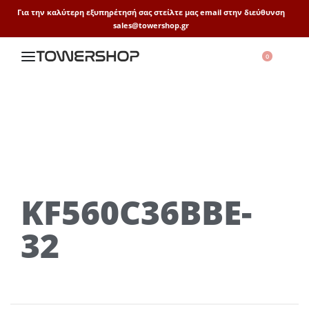
Για την καλύτερη εξυπηρέτησή σας στείλτε μας email στην διεύθυνση
sales@towershop.gr
0
KF560C36BBE-
32