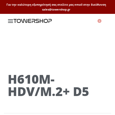
Για την καλύτερη εξυπηρέτησή σας στείλτε μας email στην διεύθυνση
sales@towershop.gr
0
H610M-
HDV/M.2+ D5